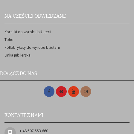
NAJCZĘŚCIEJ ODWIEDZANE
Koraliki do wyrobu biżuterii
Toho
Półfabrykaty do wyrobu biżuterii
Linka jubilerska
DOŁĄCZ DO NAS
KONTAKT Z NAMI
+ 48 507 553 660