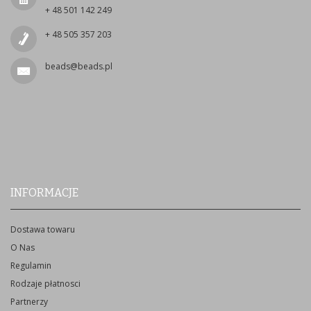
+ 48 501 142 249
+ 48 505 357 203
beads@beads.pl
INFORMACJE
Dostawa towaru
O Nas
Regulamin
Rodzaje płatnosci
Partnerzy