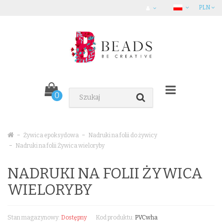
PLN
0
Żywica epoksydowa
Nadruki na folii do żywicy
Nadruki na folii Żywica wieloryby
NADRUKI NA FOLII ŻYWICA
WIELORYBY
Stan magazynowy:
Dostępny
Kod produktu:
PVCwha