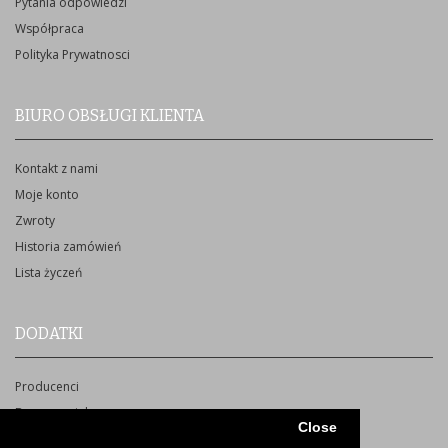
Pytania odpowiedzi
Współpraca
Polityka Prywatnosci
BIURO OBSŁUGI KLIENTA
Kontakt z nami
Moje konto
Zwroty
Historia zamówień
Lista życzeń
DODATKI
Producenci
Bon upominkowy
Close
Partnerzy