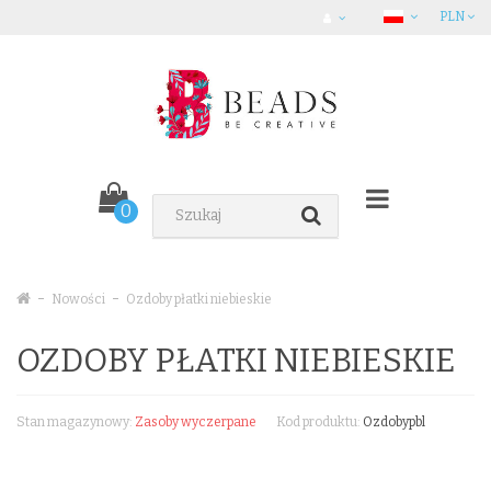
PLN
0
Nowości
Ozdoby płatki niebieskie
OZDOBY PŁATKI NIEBIESKIE
Stan magazynowy:
Zasoby wyczerpane
Kod produktu:
Ozdobypbl