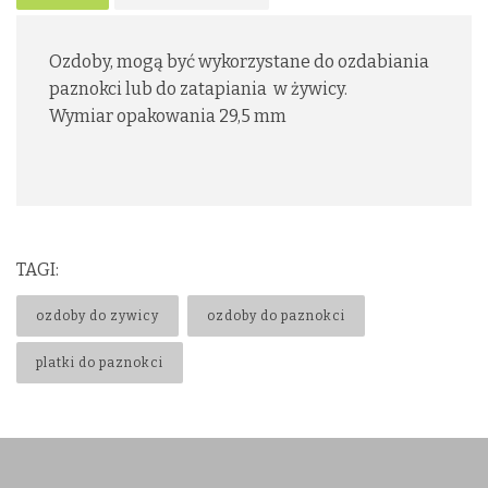
Ozdoby, mogą być wykorzystane do ozdabiania
paznokci lub do zatapiania w żywicy.
Wymiar opakowania 29,5 mm
TAGI:
ozdoby do zywicy
ozdoby do paznokci
platki do paznokci