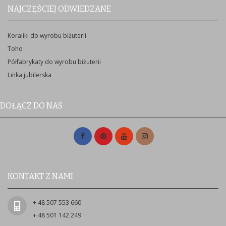
NAJCZĘŚCIEJ ODWIEDZANE
Koraliki do wyrobu biżuterii
Toho
Półfabrykaty do wyrobu biżuterii
Linka jubilerska
DOŁĄCZ DO NAS
KONTAKT Z NAMI
+ 48 507 553 660
+ 48 501 142 249