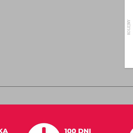
Producenci
Bon upominkowy
Partnerzy
KOLEJNY
Promocje
Subskrypcja/rezygnacja z newsletter
Mapa strony