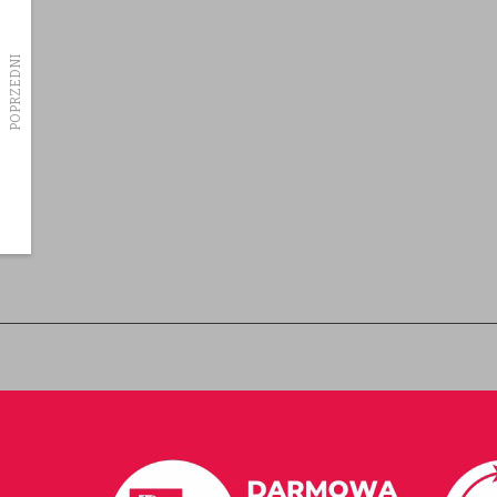
Dostawa towaru
O Nas
POPRZEDNI
Regulamin
Rodzaje płatnosci
Partnerzy
Allegro
Pytania odpowiedzi
Współpraca
Polityka Prywatnosci
Be