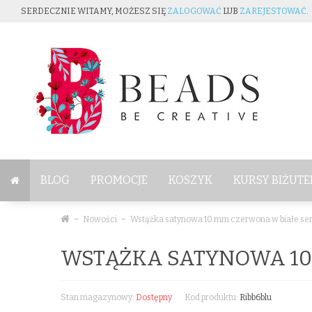
SERDECZNIE WITAMY, MOŻESZ SIĘ
ZALOGOWAĆ
LUB
ZAREJESTOWAĆ
.
BLOG
PROMOCJE
KOSZYK
KURSY BIŻUTE
Nowości
Wstążka satynowa 10 mm czerwona w białe se
WSTĄŻKA SATYNOWA 10
Stan magazynowy:
Dostępny
Kod produktu:
Ribb6blu