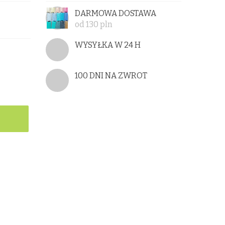
DARMOWA DOSTAWA
od 130 pln
WYSYŁKA W 24 H
100 DNI NA ZWROT