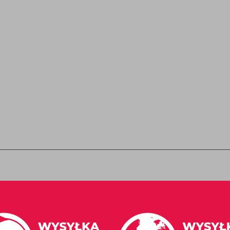
Kontakt z nami
Moje konto
Zwroty
Historia zamówień
Lista życzeń
ads.pl