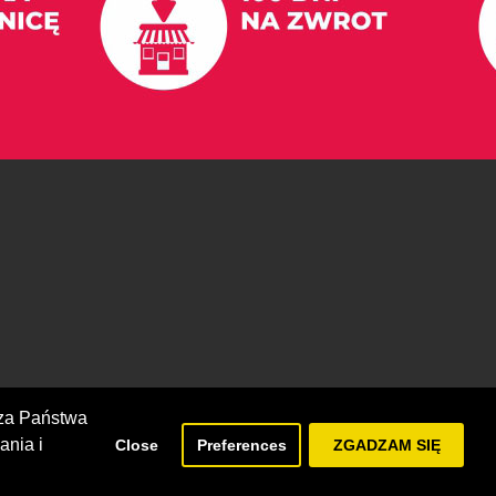
cza Państwa
ania i
Close
Preferences
ZGADZAM SIĘ