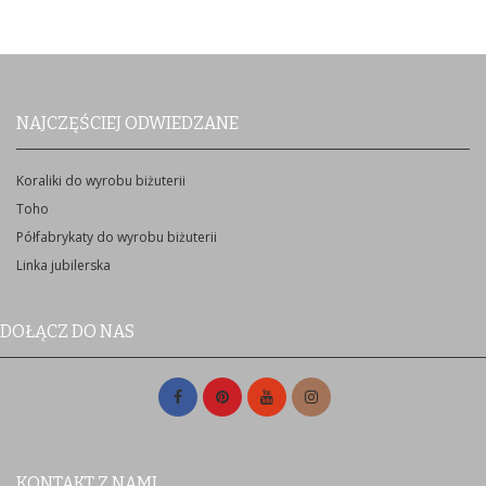
NAJCZĘŚCIEJ ODWIEDZANE
Koraliki do wyrobu biżuterii
Toho
Półfabrykaty do wyrobu biżuterii
Linka jubilerska
DOŁĄCZ DO NAS
KONTAKT Z NAMI