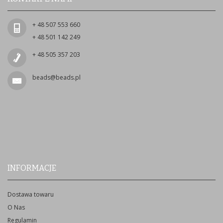
+ 48 507 553 660
+ 48 501 142 249
+ 48 505 357 203
beads@beads.pl
INFORMACJE
Dostawa towaru
O Nas
Regulamin