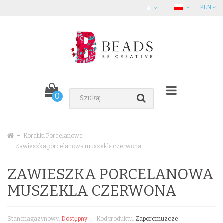
PLN
0
Koraliki Porcelanowe
Zawieszka porcelanowa muszekla czerwona
ZAWIESZKA PORCELANOWA
MUSZEKLA CZERWONA
Stan magazynowy:
Dostępny
Kod produktu:
Zaporcmuzcze