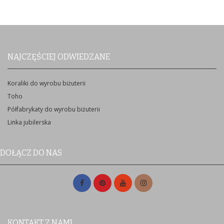
NAJCZĘŚCIEJ ODWIEDZANE
Koraliki do wyrobu biżuterii
Toho
Półfabrykaty do wyrobu biżuterii
Linka jubilerska
DOŁĄCZ DO NAS
KONTAKT Z NAMI