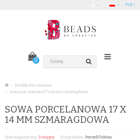
PLN
0
Koraliki Porcelanowe
Sowa porcelanowa 17 x 14 mm szmaragdowa
SOWA PORCELANOWA 17 X
14 MM SZMARAGDOWA
Stan magazynowy:
Dostępny
Kod produktu:
Porowl17x14sm