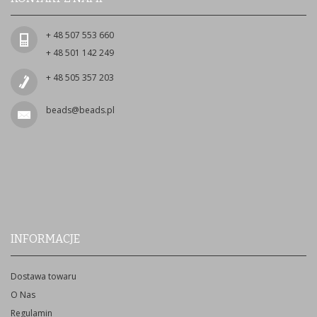
+ 48 507 553 660
+ 48 501 142 249
+ 48 505 357 203
beads@beads.pl
INFORMACJE
Dostawa towaru
O Nas
Regulamin