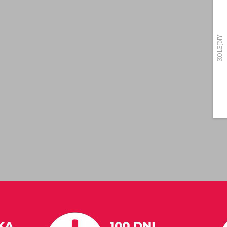
Producenci
Bon upominkowy
Partnerzy
KOLEJNY
Promocje
Subskrypcja/rezygnacja z newsletter
Mapa strony