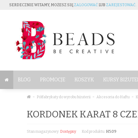
SERDECZNIE WITAMY, MOŻESZ SIĘ
ZALOGOWAĆ
LUB
ZAREJESTOWAĆ
.
BLOG
PROMOCJE
KOSZYK
KURSY BIŻUTE
Półfabrykaty do wyrobu biżuterii
Akcesoria do Haftu
K
KORDONEK KARAT 8 CZ
Stan magazynowy:
Dostępny
Kod produktu:
H5.09