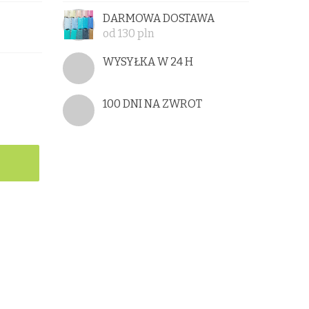
DARMOWA DOSTAWA
od 130 pln
WYSYŁKA W 24 H
100 DNI NA ZWROT