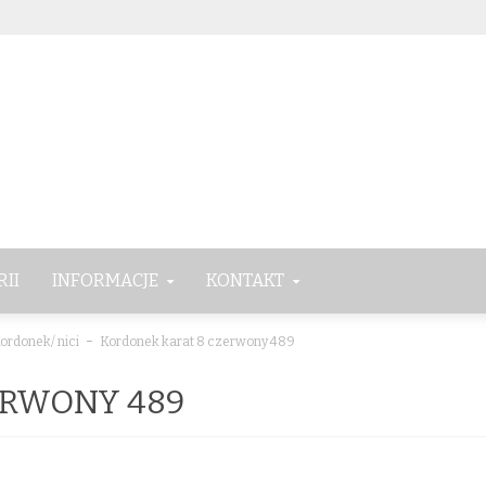
RII
INFORMACJE
KONTAKT
ordonek/ nici
Kordonek karat 8 czerwony 489
ERWONY 489