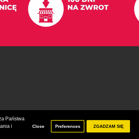
cza Państwa
ania i
Close
Preferences
ZGADZAM SIĘ