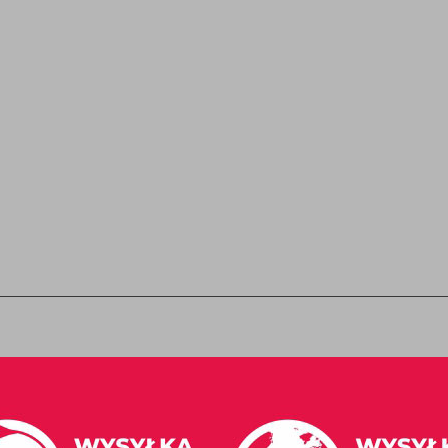
Kontakt z nami
Moje konto
Zwroty
Historia zamówień
Lista życzeń
ads.pl