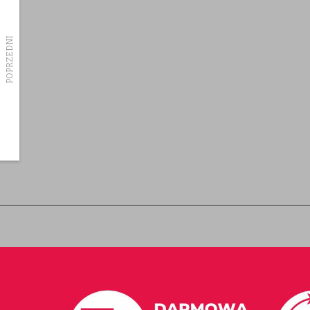
Dostawa towaru
O Nas
POPRZEDNI
Regulamin
Rodzaje płatnosci
Partnerzy
Allegro
Pytania odpowiedzi
Współpraca
Polityka Prywatnosci
Be