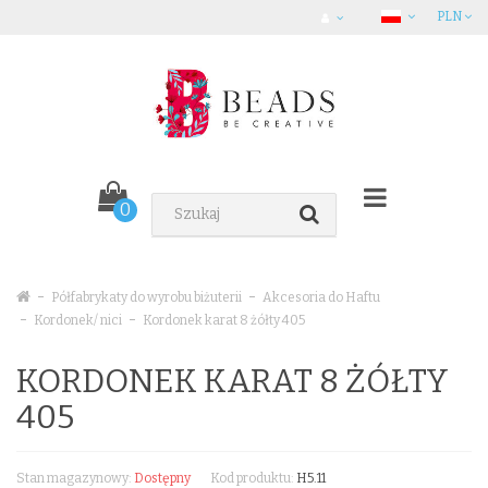
PLN
0
Półfabrykaty do wyrobu biżuterii
Akcesoria do Haftu
Kordonek/ nici
Kordonek karat 8 żółty 405
KORDONEK KARAT 8 ŻÓŁTY
405
Stan magazynowy:
Dostępny
Kod produktu:
H5.11