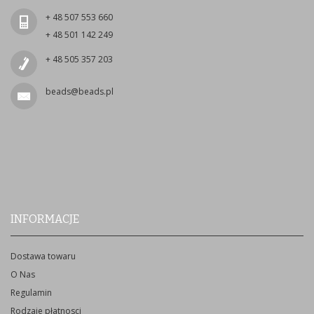
+ 48 507 553 660
+ 48 501 142 249
+ 48 505 357 203
beads@beads.pl
INFORMACJE
Dostawa towaru
O Nas
Regulamin
Rodzaje płatnosci