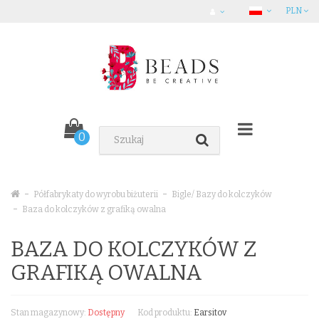
PLN
0
Półfabrykaty do wyrobu biżuterii
Bigle/ Bazy do kolczyków
Baza do kolczyków z grafiką owalna
BAZA DO KOLCZYKÓW Z
GRAFIKĄ OWALNA
Stan magazynowy:
Dostępny
Kod produktu:
Earsitov