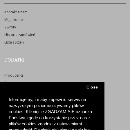
Kontakt z nami
Moje konto
Zwroty
Historia zamówień
Lista życzeń
DODATKI
Producenci
Bon upominkowy
Close
Partnerzy
Promocje
Informujemy, że aby zapewnić serwis na
Subskrypcja/rezygnacja z newsletter
najwyższym poziomie używamy plików
cookies. Kliknięcie ZGADZAM SIĘ oznacza
Mapa strony
Państwa zgodę na korzystanie przez nas z
plików cookies zgodnie z ustawieniami
przeglądarki. Dowiedz się więcej o celu ich