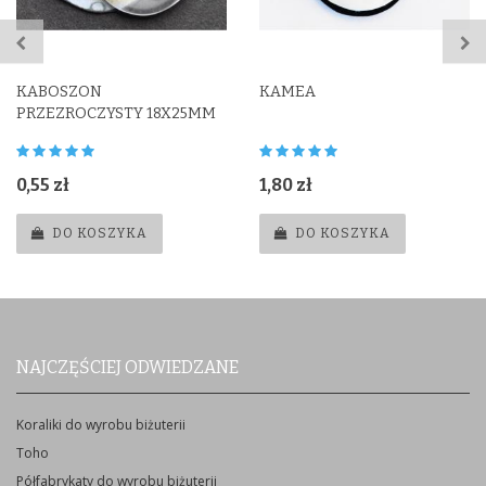
KABOSZON
KAMEA
PRZEZROCZYSTY 18X25MM
0,55 zł
1,80 zł
DO KOSZYKA
DO KOSZYKA
NAJCZĘŚCIEJ ODWIEDZANE
Koraliki do wyrobu biżuterii
Toho
Półfabrykaty do wyrobu biżuterii