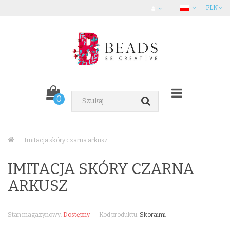
PLN
0
Imitacja skóry czarna arkusz
IMITACJA SKÓRY CZARNA
ARKUSZ
Stan magazynowy:
Dostępny
Kod produktu:
Skoraimi