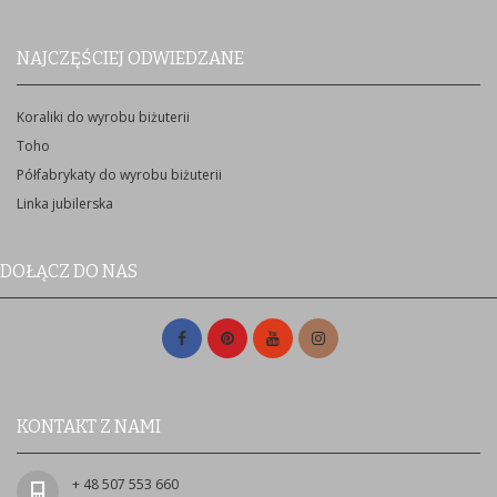
NAJCZĘŚCIEJ ODWIEDZANE
Koraliki do wyrobu biżuterii
Toho
Półfabrykaty do wyrobu biżuterii
Linka jubilerska
DOŁĄCZ DO NAS
KONTAKT Z NAMI
+ 48 507 553 660