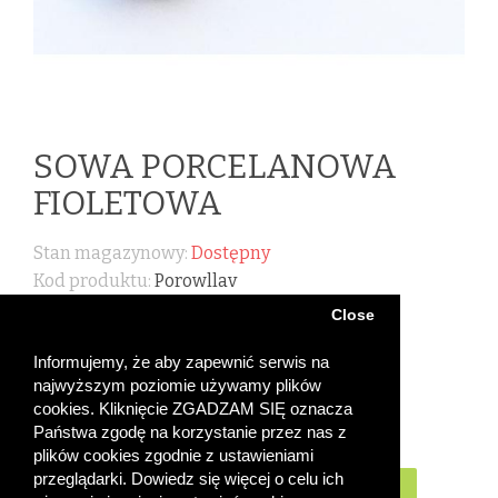
SOWA PORCELANOWA
FIOLETOWA
Stan magazynowy:
Dostępny
Kod produktu:
Porowllav
Close
1,95 ZŁ
Informujemy, że aby zapewnić serwis na
najwyższym poziomie używamy plików
cookies. Kliknięcie ZGADZAM SIĘ oznacza
Państwa zgodę na korzystanie przez nas z
plików cookies zgodnie z ustawieniami
Ilość
przeglądarki. Dowiedz się więcej o celu ich
Do koszyka