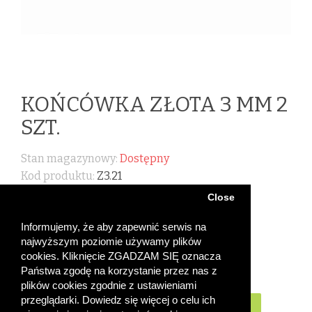
KOŃCÓWKA ZŁOTA 3 MM 2
SZT.
Stan magazynowy:
Dostępny
Kod produktu:
Z3.21
Close
0,25 ZŁ
Informujemy, że aby zapewnić serwis na
najwyższym poziomie używamy plików
cookies. Kliknięcie ZGADZAM SIĘ oznacza
Państwa zgodę na korzystanie przez nas z
plików cookies zgodnie z ustawieniami
Ilość
przeglądarki. Dowiedz się więcej o celu ich
Do koszyka