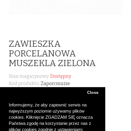
ZAWIESZKA
PORCELANOWA
MUSZEKLA ZIELONA
Stan magazynowy:
Dostępny
Kod produktu:
Zaporcmuzie
Close
6,25 ZŁ
Informujemy, że aby zapewnić serwis na
najwyższym poziomie używamy plików
cookies. Kliknięcie ZGADZAM SIĘ oznacza
Państwa zgodę na korzystanie przez nas z
plików cookies zgodnie z ustawieniami
Ilość