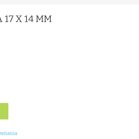
17 X 14 MM
ównania