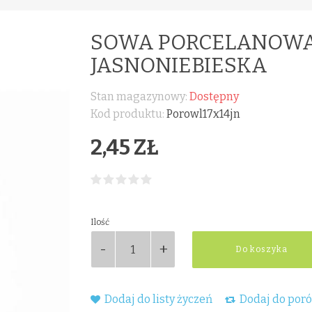
SOWA PORCELANOWA 
JASNONIEBIESKA
Stan magazynowy:
Dostępny
Kod produktu:
Porowl17x14jn
2,45 ZŁ
Ilość
Do koszyka
Dodaj do listy życzeń
Dodaj do por