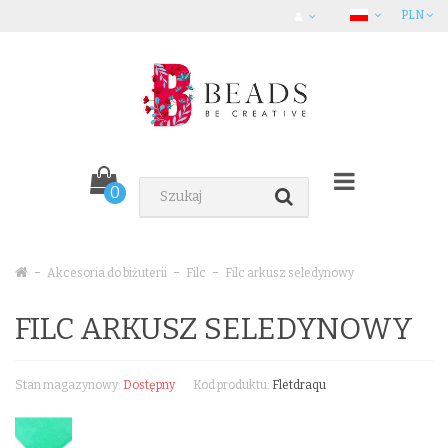
PLN
0
Akcesoria do biżuterii
Filc
Filc arkusz seledynowy
FILC ARKUSZ SELEDYNOWY
Stan magazynowy:
Dostępny
Kod produktu:
Fletdraqu