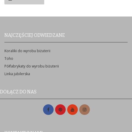
NAJCZĘŚCIEJ ODWIEDZANE
Koraliki do wyrobu biżuterii
Toho
Półfabrykaty do wyrobu biżuterii
Linka jubilerska
DOŁĄCZ DO NAS