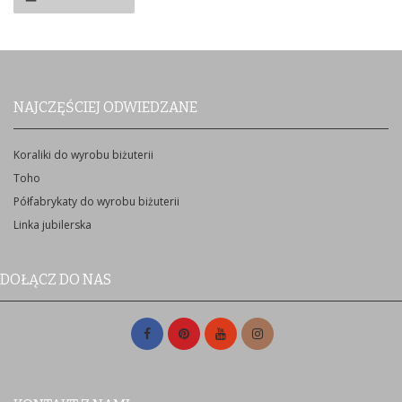
NAJCZĘŚCIEJ ODWIEDZANE
Koraliki do wyrobu biżuterii
Toho
Półfabrykaty do wyrobu biżuterii
Linka jubilerska
DOŁĄCZ DO NAS