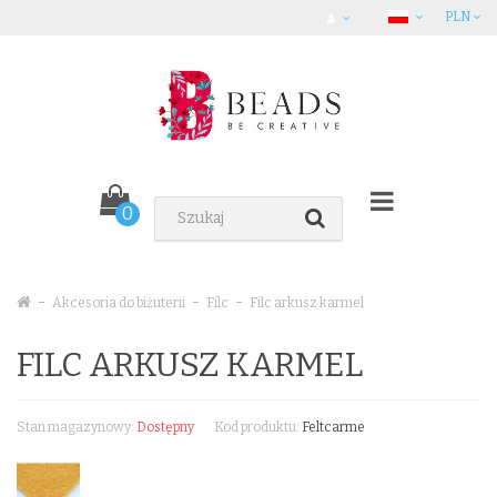
PLN
0
Akcesoria do biżuterii
Filc
Filc arkusz karmel
FILC ARKUSZ KARMEL
Stan magazynowy:
Dostępny
Kod produktu:
Feltcarme