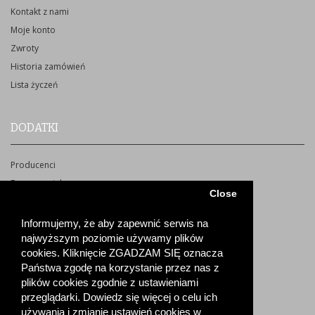
Kontakt z nami
Moje konto
Zwroty
Historia zamówień
Lista życzeń
DODATKI
Producenci
Bon upominkowy
Close
Partnerzy
Promocje
Informujemy, że aby zapewnić serwis na
Subskrypcja/rezygnacja z newsletter
najwyższym poziomie używamy plików
cookies. Kliknięcie ZGADZAM SIĘ oznacza
Mapa strony
Państwa zgodę na korzystanie przez nas z
plików cookies zgodnie z ustawieniami
przeglądarki. Dowiedz się więcej o celu ich
używania i zmianie ustawień cookies w