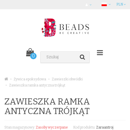
PLN
0
Żywica epoksydowa
Zawieszki obwódki
Zawieszka ramka antyczna trójkąt
ZAWIESZKA RAMKA
ANTYCZNA TRÓJKĄT
Stan magazynowy:
Zasoby wyczerpane
Kod produktu:
Zaraantroj